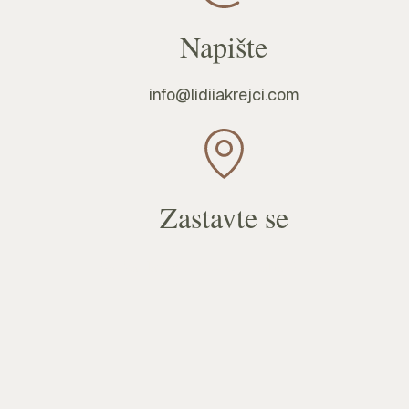
Napište
info@lidiiakrejci.com
Zastavte se
Na Václavce 1079/32, Praha 5, 150 00