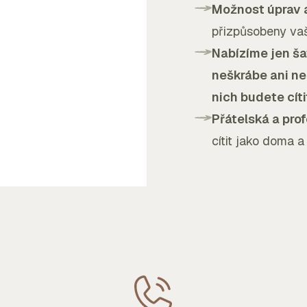
Možnost úprav 
přizpůsobeny va
Nabízíme jen šat
neškrábe ani nek
nich budete cíti
Přátelská a pro
cítit jako doma a