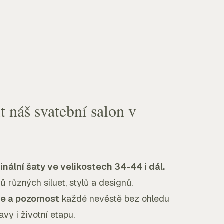
t náš svatební salon v
inální šaty ve velikostech 34-44 i dál.
tů
různých siluet, stylů a designů.
če a pozornost
každé nevěstě bez ohledu
avy i životní etapu.