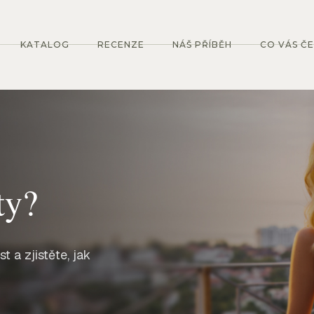
KATALOG
RECENZE
NÁŠ PŘÍBĚH
CO VÁS Č
ty?
 a zjistěte, jak