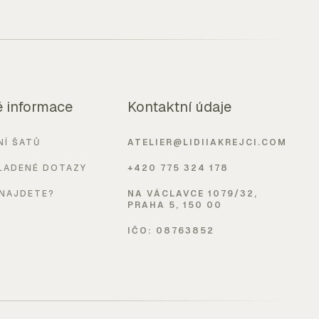
é informace
Kontaktní údaje
NÍ ŠATŮ
ATELIER@LIDIIAKREJCI.COM
LADENÉ DOTAZY
+420 775 324 178
 NAJDETE?
NA VÁCLAVCE 1079/32,
PRAHA 5, 150 00
IČO: 08763852