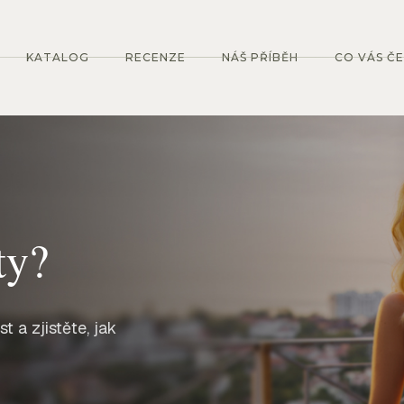
KATALOG
RECENZE
NÁŠ PŘÍBĚH
CO VÁS Č
ty?
 a zjistěte, jak